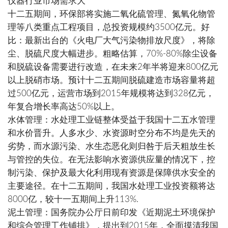
仪器行业市场需求大
十二五期间，环保部将实施二氧化硫管理、氮氧化物管
理等八类重点工程项目，总投资规模约3500亿元。好
比：最新出台的《火电厂大气污染物排放尺度》，将除
尘、脱硫尺度大幅进步。粗略估算，70%-80%除尘设备
和脱硫设备需要进行改造，在未来2年半将迎来800亿元
以上脱硝市场。预计十二五期间脱硫建造市场容量将超
过500亿元，运营市场到2015年规模将达到328亿元，
年复合增长率高达50%以上。
水体管理：水处理工业链整体受益于我国十二五水管理
和水价晋升。人多水少、水资源时空分布不均是先天的
劣势，而水源污染、水生态恶化则归咎于后天粗放生长
与管控的失位。在无法影响水资源供应量的情况下，控
制污染、保护及最大化利用现有资源是保障供水安全的
主要途径。在十二五期间，我国水处理工业投资额将达
8000亿，较十一五期间上升113%.
泥土管理：国务院办公厅日前印发《近期泥土环境保护
和综合管理工作铺排》，提出到2015年，全面摸清我国