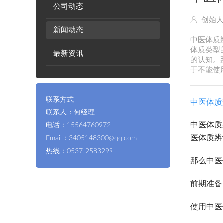
公司动态
创始
新闻动态
中医体质
体质类型
最新资讯
的认知。
于不能使
联系方式
中医体质
联系人：何经理
中医体质
电话：15564760972
医体质辨
Email：3405148300@qq.com
热线：0537-2583299
那么中医
前期准备
使用中医